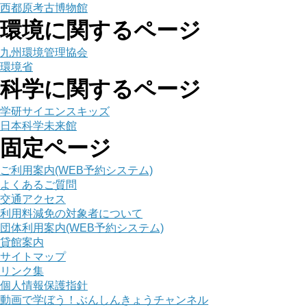
西都原考古博物館
環境に関するページ
九州環境管理協会
環境省
科学に関するページ
学研サイエンスキッズ
日本科学未来館
固定ページ
ご利用案内(WEB予約システム)
よくあるご質問
交通アクセス
利用料減免の対象者について
団体利用案内(WEB予約システム)
貸館案内
サイトマップ
リンク集
個人情報保護指針
動画で学ぼう！ぶんしんきょうチャンネル