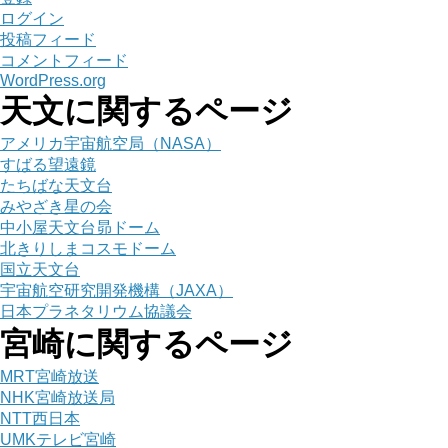
ログイン
投稿フィード
コメントフィード
WordPress.org
天文に関するページ
アメリカ宇宙航空局（NASA）
すばる望遠鏡
たちばな天文台
みやざき星の会
中小屋天文台昴ドーム
北きりしまコスモドーム
国立天文台
宇宙航空研究開発機構（JAXA）
日本プラネタリウム協議会
宮崎に関するページ
MRT宮崎放送
NHK宮崎放送局
NTT西日本
UMKテレビ宮崎